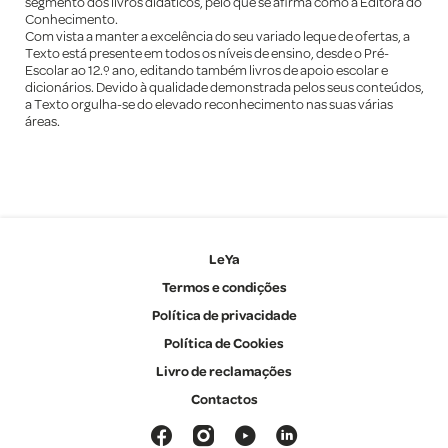
segmento dos livros didáticos, pelo que se afirma como a Editora do
Conhecimento.
Com vista a manter a excelência do seu variado leque de ofertas, a
Texto está presente em todos os níveis de ensino, desde o Pré-
Escolar ao 12.º ano, editando também livros de apoio escolar e
dicionários. Devido à qualidade demonstrada pelos seus conteúdos,
a Texto orgulha-se do elevado reconhecimento nas suas várias
áreas.
LeYa
Termos e condições
Política de privacidade
Política de Cookies
Livro de reclamações
Contactos