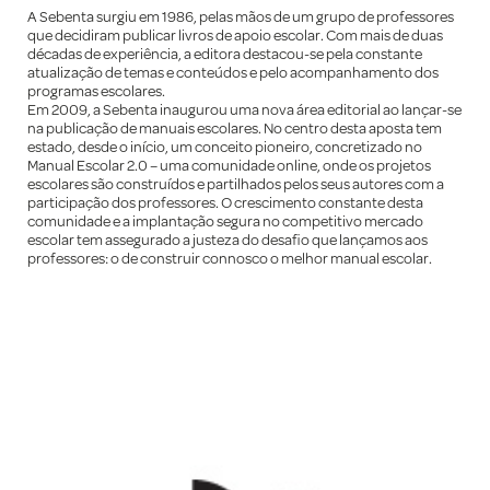
A Sebenta surgiu em 1986, pelas mãos de um grupo de professores
que decidiram publicar livros de apoio escolar. Com mais de duas
décadas de experiência, a editora destacou-se pela constante
atualização de temas e conteúdos e pelo acompanhamento dos
programas escolares.
Em 2009, a Sebenta inaugurou uma nova área editorial ao lançar-se
na publicação de manuais escolares. No centro desta aposta tem
estado, desde o início, um conceito pioneiro, concretizado no
Manual Escolar 2.0 – uma comunidade online, onde os projetos
escolares são construídos e partilhados pelos seus autores com a
participação dos professores. O crescimento constante desta
comunidade e a implantação segura no competitivo mercado
escolar tem assegurado a justeza do desafio que lançamos aos
professores: o de construir connosco o melhor manual escolar.