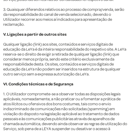
3. Quaisquer diferendos relativos ao processo de compra/venda, serão
da responsabilidade do canal de venda selecionado, devendo o
Utilizador recorrer aos meios aí indicados para apresentação de
reclamação.
V. Ligações a partir de outros sites
Qualquer ligação (link) aos sites, conteúdos e serviços digitais de
educação da LeYa é da inteira responsabilidade do respetivo site. A LeYa
reserva-se o direito de exigir a retirada de qualquer ligação (link) que
considerar menos própria, sendo este critério exclusivamente da
responsabilidade desta. Os sites, conteúdos e serviços digitais de
educação da LeYa não podem ser inseridos na estrutura de qualquer
outro serviço sem a expressa autorização da LeYa.
VI. Condições técnicas e de Segurança
1. O Utilizador compromete-se a observar todas as disposições legais
aplicáveis, nomeadamente, a não praticar ou a fomentar a prática de
atos ilícitos ou ofensivos dos bons costumes, tais como o envio
indiscriminado de comunicações não solicitadas (spamming) em
violação do disposto na legislação aplicável ao tratamento de dados
pessoais e às comunicações publicitárias através de aparelhos de
chamada automática, devendo ainda observar as regras de utilização do
Serviço, sob pena de a LEYA suspender ou desativar o acesso à