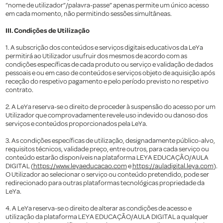
“nome de utilizador”/palavra-passe” apenas permite um único acesso
em cada momento, não permitindo sessões simultâneas.
III. Condições de Utilização
1. A subscrição dos conteúdos e serviços digitais educativos da LeYa
permitirá ao Utilizador usufruir dos mesmos de acordo com as
condições específicas de cada produto ou serviço e validação de dados
pessoais e ou em caso de conteúdos e serviços objeto de aquisição após
receção do respetivo pagamento e pelo período previsto no respetivo
contrato.
2. A LeYa reserva-se o direito de proceder à suspensão do acesso por um
Utilizador que comprovadamente revele uso indevido ou danoso dos
serviços e conteúdos proporcionados pela LeYa.
3. As condições específicas de utilização, designadamente público-alvo,
requisitos técnicos, validade preço, entre outros, para cada serviço ou
conteúdo estarão disponíveis na plataforma LEYA EDUCAÇÃO/AULA
DIGITAL (
https://www.leyaeducacao.com
e
https://auladigital.leya.com
).
O Utilizador ao selecionar o serviço ou conteúdo pretendido, pode ser
redirecionado para outras plataformas tecnológicas propriedade da
LeYa.
4. A LeYa reserva-se o direito de alterar as condições de acesso e
utilização da plataforma LEYA EDUCAÇÃO/AULA DIGITAL a qualquer