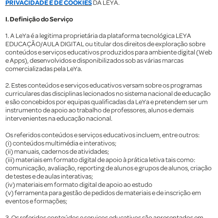
PRIVACIDADE E DE COOKIES
DA LEYA.
I. Definição do Serviço
1. A LeYa é a legitima proprietária da plataforma tecnológica LEYA
EDUCAÇÃO/AULA DIGITAL ou titular dos direitos de exploração sobre
conteúdos e serviços educativos produzidos para ambiente digital (Web
e Apps), desenvolvidos e disponibilizados sob as várias marcas
comercializadas pela LeYa.
2. Estes conteúdos e serviços educativos versam sobre os programas
curriculares das disciplinas lecionados no sistema nacional de educação
e são concebidos por equipas qualificadas da LeYa e pretendem ser um
instrumento de apoio ao trabalho de professores, alunos e demais
intervenientes na educação nacional.
Os referidos conteúdos e serviços educativos incluem, entre outros:
(i) conteúdos multimédia e interativos;
(ii) manuais, cadernos de atividades;
(iii) materiais em formato digital de apoio à prática letiva tais como:
comunicação, avaliação, reporting de alunos e grupos de alunos, criação
de testes e de aulas interativas;
(iv) materiais em formato digital de apoio ao estudo
(v) ferramenta para gestão de pedidos de materiais e de inscrição em
eventos e formações;