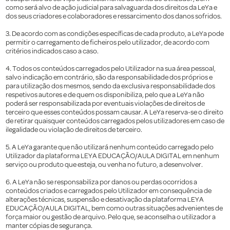
como será alvo de ação judicial para salvaguarda dos direitos da LeYa e
dos seus criadores e colaboradores e ressarcimento dos danos sofridos.
3. De acordo com as condições específicas de cada produto, a LeYa pode
permitir o carregamento de ficheiros pelo utilizador, de acordo com
critérios indicados caso a caso.
4. Todos os conteúdos carregados pelo Utilizador na sua área pessoal,
salvo indicação em contrário, são da responsabilidade dos próprios e
para utilização dos mesmos, sendo da exclusiva responsabilidade dos
respetivos autores e de quem os disponibiliza, pelo que a LeYa não
poderá ser responsabilizada por eventuais violações de direitos de
terceiro que esses conteúdos possam causar. A LeYa reserva-se o direito
de retirar quaisquer conteúdos carregados pelos utilizadores em caso de
ilegalidade ou violação de direitos de terceiro.
5. A LeYa garante que não utilizará nenhum conteúdo carregado pelo
Utilizador da plataforma LEYA EDUCAÇÃO/AULA DIGITAL em nenhum
serviço ou produto que esteja, ou venha no futuro, a desenvolver.
6. A LeYa não se responsabiliza por danos ou perdas ocorridos a
conteúdos criados e carregados pelo Utilizador em consequência de
alterações técnicas, suspensão e desativação da plataforma LEYA
EDUCAÇÃO/AULA DIGITAL, bem como outras situações advenientes de
força maior ou gestão de arquivo. Pelo que, se aconselha o utilizador a
manter cópias de segurança.