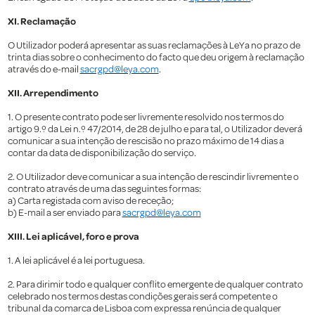
XI. Reclamação
O Utilizador poderá apresentar as suas reclamações à LeYa no prazo de
trinta dias sobre o conhecimento do facto que deu origem à reclamação
através do e-mail
sacrgpd@leya.com
.
XII. Arrependimento
1. O presente contrato pode ser livremente resolvido nos termos do
artigo 9.º da Lei n.º 47/2014, de 28 de julho e para tal, o Utilizador deverá
comunicar a sua intenção de rescisão no prazo máximo de 14 dias a
contar da data de disponibilização do serviço.
2. O Utilizador deve comunicar a sua intenção de rescindir livremente o
contrato através de uma das seguintes formas:
a) Carta registada com aviso de receção;
b) E-mail a ser enviado para
sacrgpd@leya.com
XIII. Lei aplicável, foro e prova
1. A lei aplicável é a lei portuguesa.
2. Para dirimir todo e qualquer conflito emergente de qualquer contrato
celebrado nos termos destas condições gerais será competente o
tribunal da comarca de Lisboa com expressa renúncia de qualquer