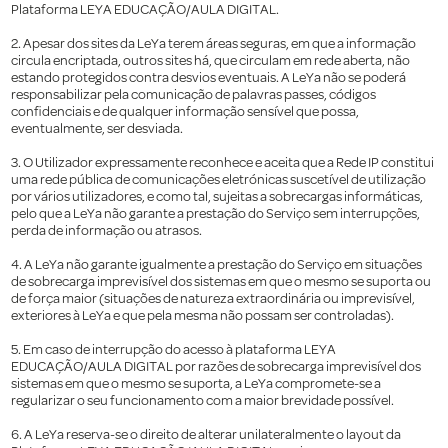
Plataforma LEYA EDUCAÇÃO/AULA DIGITAL.
2. Apesar dos sites da LeYa terem áreas seguras, em que a informação
circula encriptada, outros sites há, que circulam em rede aberta, não
estando protegidos contra desvios eventuais. A LeYa não se poderá
responsabilizar pela comunicação de palavras passes, códigos
confidenciais e de qualquer informação sensível que possa,
eventualmente, ser desviada.
3. O Utilizador expressamente reconhece e aceita que a Rede IP constitui
uma rede pública de comunicações eletrónicas suscetível de utilização
por vários utilizadores, e como tal, sujeitas a sobrecargas informáticas,
pelo que a LeYa não garante a prestação do Serviço sem interrupções,
perda de informação ou atrasos.
4. A LeYa não garante igualmente a prestação do Serviço em situações
de sobrecarga imprevisível dos sistemas em que o mesmo se suporta ou
de força maior (situações de natureza extraordinária ou imprevisível,
exteriores à LeYa e que pela mesma não possam ser controladas).
5. Em caso de interrupção do acesso à plataforma LEYA
EDUCAÇÃO/AULA DIGITAL por razões de sobrecarga imprevisível dos
sistemas em que o mesmo se suporta, a LeYa compromete-se a
regularizar o seu funcionamento com a maior brevidade possível.
6. A LeYa reserva-se o direito de alterar unilateralmente o layout da