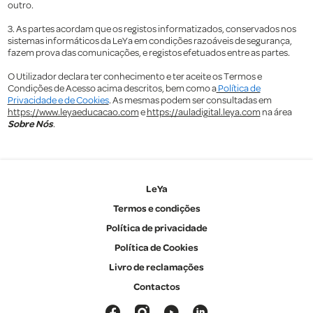
outro.
3. As partes acordam que os registos informatizados, conservados nos
sistemas informáticos da LeYa em condições razoáveis de segurança,
fazem prova das comunicações, e registos efetuados entre as partes.
O Utilizador declara ter conhecimento e ter aceite os Termos e
Condições de Acesso acima descritos, bem como a
Política de
Privacidade e de Cookies
. As mesmas podem ser consultadas em
https://www.leyaeducacao.com
e
https://auladigital.leya.com
na área
Sobre Nós
.
LeYa
Termos e condições
Política de privacidade
Política de Cookies
Livro de reclamações
Contactos