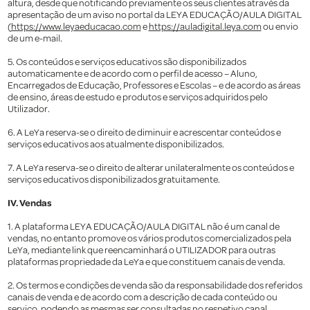
altura, desde que notificando previamente os seus clientes através da
apresentação de um aviso no portal da LEYA EDUCAÇÃO/AULA DIGITAL
(
https://www.leyaeducacao.com
e
https://auladigital.leya.com
ou envio
de um e-mail.
5. Os conteúdos e serviços educativos são disponibilizados
automaticamente e de acordo com o perfil de acesso – Aluno,
Encarregados de Educação, Professores e Escolas – e de acordo as áreas
de ensino, áreas de estudo e produtos e serviços adquiridos pelo
Utilizador.
6. A LeYa reserva-se o direito de diminuir e acrescentar conteúdos e
serviços educativos aos atualmente disponibilizados.
7. A LeYa reserva-se o direito de alterar unilateralmente os conteúdos e
serviços educativos disponibilizados gratuitamente.
IV. Vendas
1. A plataforma LEYA EDUCAÇÃO/AULA DIGITAL não é um canal de
vendas, no entanto promove os vários produtos comercializados pela
LeYa, mediante link que reencaminhará o UTILIZADOR para outras
plataformas propriedade da LeYa e que constituem canais de venda.
2. Os termos e condições de venda são da responsabilidade dos referidos
canais de venda e de acordo com a descrição de cada conteúdo ou
serviço, podendo as mesmas ser consultadas no respetivo canal.