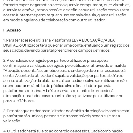
3. Os referidos conteúdos e serviços educativos são apresentados em
formato capaz de garantir o acesso quer via computador, quer via tablet,
quer via telemóvel, sendo possível de definir a sua utilização com ou sem
acesso à internet e permite quer o uso em sala de aula, quer a utilização
em modo singular ou de colaboração com outro utilizador.
II. Acesso
1. Para ter acesso e utilizar a Plataforma LEYA EDUCAÇÃO/AULA
DIGITAL, o Utilizador terá que criar uma conta, efetuando um registo dos
seus dados, devendo para tal preencher os campos definidos.
2. A conclusão do registo por parte do utilizador pressupõe a
confirmação e validação do registo pelo utilizador através do e-mail de
“Ativação de conta”, submetido para o endereço de e-mail associado à
conta. A conta do utilizador é sujeita a validação por parte da LeYa e o
acesso à utilização da plataforma é concedido, salvo se o utilizador não
se enquadrar no âmbito do público alvo e finalidade a que esta
plataforma se destina. A LeYa reserva-se o direito de proceder à
eliminação dos dados caso a conta não seja ativada pelo utilizador no
prazo de 72 horas.
3. De notar que os dados solicitados no âmbito da criação de conta nesta
plataforma são únicos, pessoais e intransmissíveis, sendo sujeitos a
validação.
4. O Utilizador está sujeito ao controlo de acessos. Cada combinação