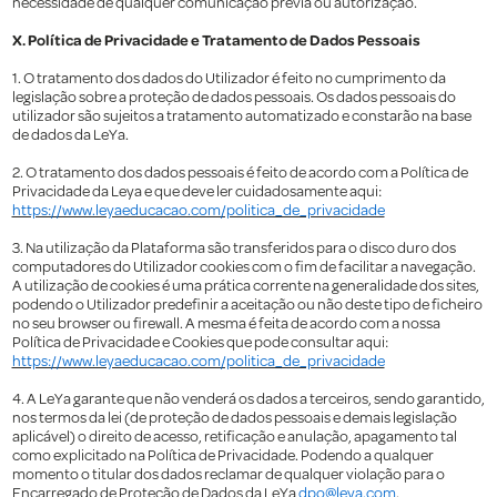
necessidade de qualquer comunicação prévia ou autorização.
X. Política de Privacidade e Tratamento de Dados Pessoais
1. O tratamento dos dados do Utilizador é feito no cumprimento da
legislação sobre a proteção de dados pessoais. Os dados pessoais do
utilizador são sujeitos a tratamento automatizado e constarão na base
de dados da LeYa.
2. O tratamento dos dados pessoais é feito de acordo com a Política de
Privacidade da Leya e que deve ler cuidadosamente aqui:
https://www.leyaeducacao.com/politica_de_privacidade
3. Na utilização da Plataforma são transferidos para o disco duro dos
computadores do Utilizador cookies com o fim de facilitar a navegação.
A utilização de cookies é uma prática corrente na generalidade dos sites,
podendo o Utilizador predefinir a aceitação ou não deste tipo de ficheiro
no seu browser ou firewall. A mesma é feita de acordo com a nossa
Política de Privacidade e Cookies que pode consultar aqui:
https://www.leyaeducacao.com/politica_de_privacidade
4. A LeYa garante que não venderá os dados a terceiros, sendo garantido,
nos termos da lei (de proteção de dados pessoais e demais legislação
aplicável) o direito de acesso, retificação e anulação, apagamento tal
como explicitado na Política de Privacidade. Podendo a qualquer
momento o titular dos dados reclamar de qualquer violação para o
Encarregado de Proteção de Dados da LeYa
dpo@leya.com
.