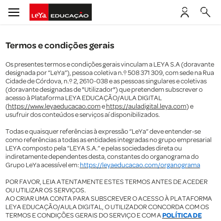
Termos e condições gerais
Os presentes termos e condições gerais vinculam a LEYA S.A (doravante
designada por “LeYa”), pessoa coletiva n.º 508 371 309, com sede na Rua
Cidade de Córdova, n.º 2, 2610-038 e as pessoas singulares e coletivas
(doravante designadas de "Utilizador") que pretendem subscrever o
acesso à Plataforma LEYA EDUCAÇÃO/AULA DIGITAL
(
https://www.leyaeducacao.com
e
https://auladigital.leya.com
) e
usufruir dos conteúdos e serviços aí disponibilizados.
Todas e quaisquer referências à expressão “LeYa” deve entender-se
como referências a todas as entidades integradas no grupo empresarial
LEYA composto pela “LEYA S.A.” e pelas sociedades direta ou
indiretamente dependentes desta, constantes do organograma do
Grupo LeYa acessível em:
https://leyaeducacao.com/organograma
POR FAVOR, LEIA ATENTAMENTE ESTES TERMOS ANTES DE ACEDER
OU UTILIZAR OS SERVIÇOS.
AO CRIAR UMA CONTA PARA SUBSCREVER O ACESSO À PLATAFORMA
LEYA EDUCAÇÃO/AULA DIGITAL, O UTILIZADOR CONCORDA COM OS
POLÍTICA DE
TERMOS E CONDIÇÕES GERAIS DO SERVIÇO E COM A