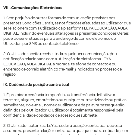
VIII. Comunicações Eletrónicas
1. Sem prejuízo de outras formas de comunicação previstas nas
presentes Condições Gerais, as notificações efetuadas ao Utilizador que
se relacionem com a utilização da plataforma LEYA EDUCAÇÃO/AULA
DIGITAL, incluindo eventuais alterações às presentes Condições Gerais,
poderão ser efetuadas para o endereço de correio eletrónico do
Utilizador, por SMS ou contacto telefónico.
2. O Utilizador aceita receber toda e qualquer comunicação e/ou
notificação relacionada com a utilização da plataforma LEYA
EDUCAÇÃO/AULA DIGITAL a morada, telefone de contacto e ou
endereço de correio eletrónico (“e-mail”) indicados no processo de
registo.
IX. Cedência de posição contratual
1. É proibida a cedência temporária ou transferência definitiva a
terceiros, aluguer, empréstimo ou qualquer outra atividade ou prática
semelhante, do e-mail, nome de utilizador e da palavra passe que são
definidos pelo Utilizador. O Utilizador é totalmente responsável pela
confidencialidade dos dados de acesso que submete.
2. O Utilizador autoriza a LeYa a ceder a posição contratual que esta
assume na presente relação contratual a qualquer outra entidade, sem