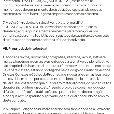
Plataforma LEYA EDUCAÇÃO/AULA DIGITAL, assim como as
configurações técnicas da mesma, sempre no intuito de introduzir
melhorias ou de cumprimento de disposições legais, ainda que das
mesmas resultem interrupções temporárias de acesso à mesma.
7. A LeYa é livre de decidir desativar a plataforma LEYA
EDUCAÇÃO/AULA DIGITAL, devendo no entanto comunicar tal
desativação quer publicamente na mesma plataforma, quer por
comunicação a e-mail do Utilizador registado da sua intenção com sete
dias úteis de antecedência sobre a referida desativação.
VII. Propriedade Intelectual
1. Todos os textos, ilustrações, fotografias, interface, layout, software,
marcas, logotipos e demais elementos de cariz criativo ou identificativo
são propriedade intelectual da LeYa ou foram devidamente licenciados à
LeYa para o efeito, estando protegidos pelo Código do Direito de Autor e
Direitos Conexos e Código de Propriedade Industrial e demais legislação
aplicável, bem como por tratados internacionais, pelo que o utilizador
deverá usá-los tal como qualquer outro material protegido pelos direitos
de autor (livro, filme, disco, etc.), sendo proibida a cópia, reprodução,
difusão, modificação, publicação ou qualquer forma de exploração
ainda que a título gratuito ou privado, de qualquer conteúdo no âmbito
deste contrato.
2. Qualquer violação ao numero anterior será sancionada pela LeYa com
a suspensão do serviço e cancelamento da conta do Utilizador, bem